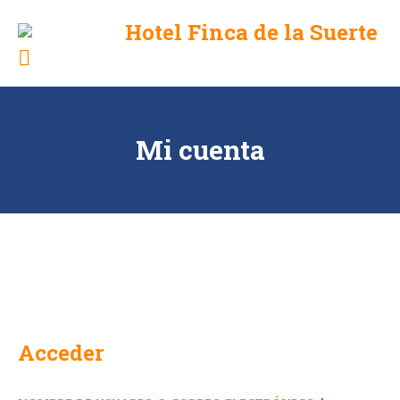
Skip
Hotel Finca de la Suerte
to
Las
content
Lajas,
Chiriquí,
Panamá
Mi cuenta
Acceder